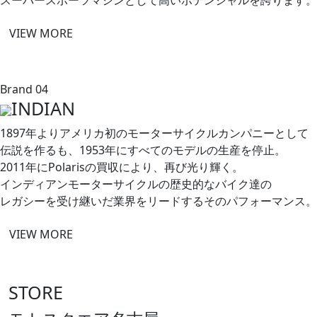
スーパースポーツマシンと​して​高いポテンシャルを​誇ります。
VIEW MORE
Brand 04
INDIAN
1897年より​アメリカ初の​モーターサイクルカンパニーと​して​
伝説を​作るも、​1953年に​すべての​モデルの​生産を​停止。​
2011年に​Polarisの​買収に​より、​再び光り輝く。​
インディアンモーターサイクルの​歴史的な​バイク達の​
レガシーを​受け継いだ業界を​リードする​その​パフォーマンス。
VIEW MORE
STORE