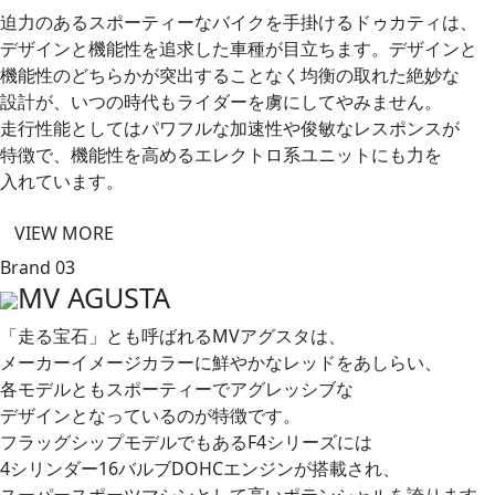
迫力の​ある​スポーティーな​バイクを​手掛ける​ドゥカティは、​
デザインと​機能性を​追求した​車種が​目立ちます。​デザインと​
機能性の​どちらかが​突出する​ことなく​均衡の​取れた​絶妙な​
設計が、​いつの​時代も​ライダーを​虜に​してやみません。​
走行性能と​しては​パワフルな​加速性や​俊敏な​レスポンスが​
特徴で、​機能性を​高める​エレクトロ系ユニットにも​力を​
入れています。
VIEW MORE
Brand 03
MV AGUSTA
「走る​宝石」とも​呼ばれる​MVアグスタは、​
メーカーイメージカラーに​鮮やかな​レッドを​あしらい、​
各モデルとも​スポーティーで​アグレッシブな​
デザインとなっているのが​特徴です。​
フラッグシップモデルでも​ある​F4シリーズには​
4シリンダー16バルブDOHCエンジンが​搭載され、​