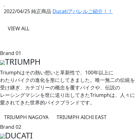
2022/04/25
純正商品
Ducatiアパレルご紹介！！
VIEW ALL
Brand 01
TRIUMPH
Triumphは​その​熱い​想いと​革新性で、​100年以上に​
わたりバイクの​進化を​形に​してきました。​唯一無二の​伝統を​
受け継ぎ、​カテゴリーの​概念を​覆すバイクや、​伝説の​
レーシングマシンを​世に​送り出してきた​Triumphは、​人々に​
愛されてきた​世界的バイクブランドです。
TRIUMPH NAGOYA
TRIUMPH AICHI EAST
Brand 02
DUCATI