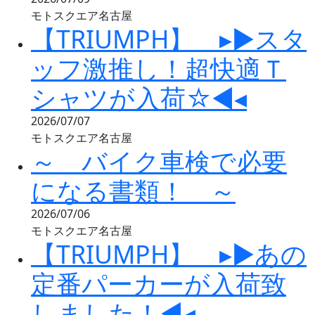
モトスクエア名古屋
【TRIUMPH】 ▸▶スタ
ッフ激推し！超快適Ｔ
シャツが入荷☆◀◂
2026/07/07
モトスクエア名古屋
～ バイク車検で必要
になる書類！ ～
2026/07/06
モトスクエア名古屋
【TRIUMPH】 ▸▶あの
定番パーカーが入荷致
しました！◀◂