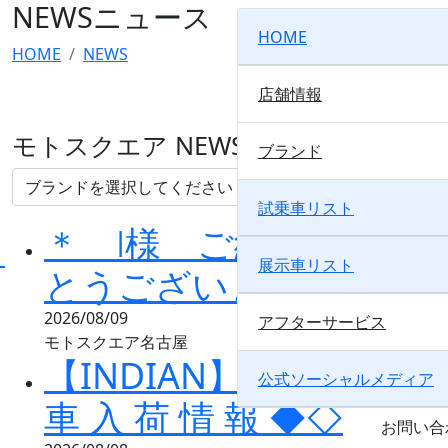
NEWS
ニュース
HOME
HOME
NEWS
店舗情報
モトスクエア NEWS一覧
ブランド
試乗車リスト
＊ Ⅰ様 ご納車おめで
展示車リスト
とうございます！ ＊
2026/08/09
アフターサービス
モトスクエア名古屋
【INDIAN】◇◆ 中 古
公式ソーシャルメディア
車 入 荷 情 報 ◆◇
お問い合