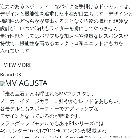
迫力の​ある​スポーティーな​バイクを​手掛ける​ドゥカティは、​
デザインと​機能性を​追求した​車種が​目立ちます。​デザインと​
機能性の​どちらかが​突出する​ことなく​均衡の​取れた​絶妙な​
設計が、​いつの​時代も​ライダーを​虜に​してやみません。​
走行性能と​しては​パワフルな​加速性や​俊敏な​レスポンスが​
特徴で、​機能性を​高める​エレクトロ系ユニットにも​力を​
入れています。
VIEW MORE
Brand 03
MV AGUSTA
「走る​宝石」とも​呼ばれる​MVアグスタは、​
メーカーイメージカラーに​鮮やかな​レッドを​あしらい、​
各モデルとも​スポーティーで​アグレッシブな​
デザインとなっているのが​特徴です。​
フラッグシップモデルでも​ある​F4シリーズには​
4シリンダー16バルブDOHCエンジンが​搭載され、​