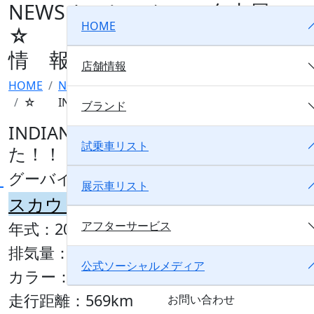
NEWS / モトスクエア名古屋
HOME
☆ INDIAN 中 古 車
情 報 ☆
店舗情報
HOME
NEWS
モトスクエア名古屋
☆ INDIAN 中 古 車 情 報 ☆
ブランド
INDIAN 中古車が入荷いたしまし
試乗車リスト
た！！
グーバイクはこちら⇩
展示車リスト
スカウトボバー
アフターサービス
年式：2023年
排気量：1133cc
公式ソーシャルメディア
カラー：
Silver Quartz Smoke
走行距離：569km
お問い合わせ