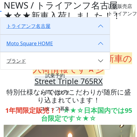
NEWS / トライアンフ名古屋
正規販売店
★☆★新車入荷しました！！
トライアンフ
★☆★
トライアンフ名古屋
HOME
NEWS
トライアンフ名古屋
Moto Square HOME
★☆★新車入荷しました！！★☆★
トライアンフ名古屋から新車の
ブランド
入荷情報です☆彡
試乗予約
Street Triple 765RX
特別仕様ならではのこだわりが随所に盛
お問い合わせ
り込まれています！
スタッフ募集
1年間限定販売！！
☆★☆日本国内では95
台限定です☆★☆