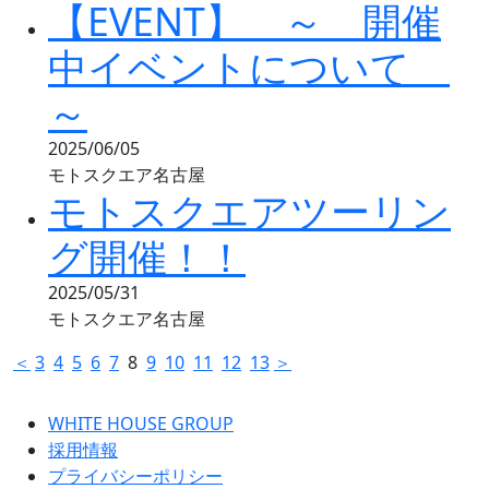
【EVENT】 ～ 開催
中イベントについて
～
2025/06/05
モトスクエア名古屋
モトスクエアツーリン
グ開催！！
2025/05/31
モトスクエア名古屋
＜
3
4
5
6
7
8
9
10
11
12
13
＞
WHITE HOUSE GROUP
採用情報
プライバシーポリシー