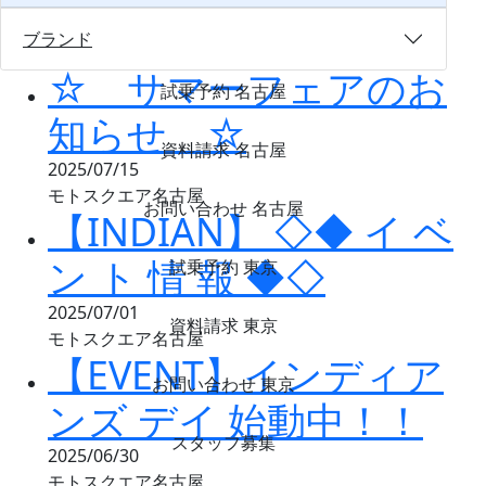
2025/07/21
ブランド
モトスクエア名古屋
☆ サマーフェアのお
試乗予約 名古屋
知らせ ☆
資料請求 名古屋
2025/07/15
モトスクエア名古屋
お問い合わせ 名古屋
【INDIAN】 ◇◆ イ ベ
ン ト 情 報 ◆◇
試乗予約 東京
2025/07/01
資料請求 東京
モトスクエア名古屋
【EVENT】インディア
お問い合わせ 東京
ンズ デイ 始動中！！
スタッフ募集
2025/06/30
モトスクエア名古屋