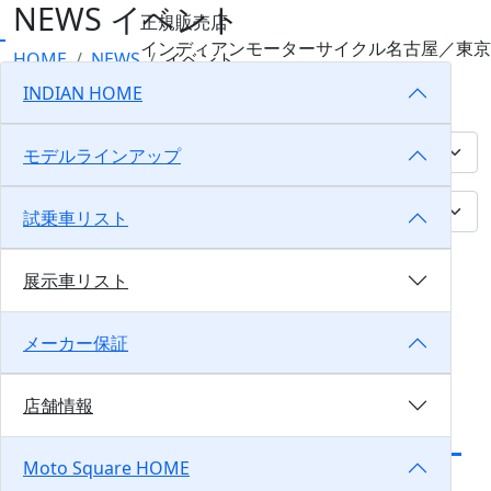
NEWS
イベント
正規販売店
インディアンモーターサイクル
名古屋／東京
HOME
NEWS
イベント
INDIAN HOME
イベント
モデルラインアップ
試乗車リスト
☆ イベントのお知ら
展示車リスト
せ ☆
メーカー保証
2025/07/31
モトスクエア名古屋
店舗情報
Summer RIDE FESTA
開催中！！
Moto Square HOME