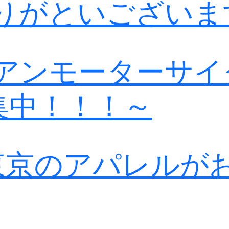
りがといございま
アンモーターサイ
募集中！！！～
N東京のアパレルが