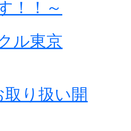
す！！～
クル東京
お取り扱い開