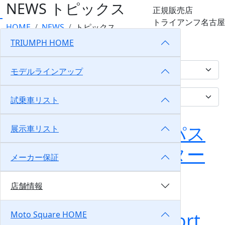
NEWS
トピックス
正規販売店
トライアンフ名古屋
HOME
NEWS
トピックス
TRIUMPH HOME
トピックス
モデルラインアップ
試乗車リスト
◇◆TNRイベントパス
展示車リスト
ポート店頭受取スター
メーカー保証
ト◇◆
店舗情報
2026/08/06
トライアンフ名古屋
◇◆K様 Tiger Sport
Moto Square HOME