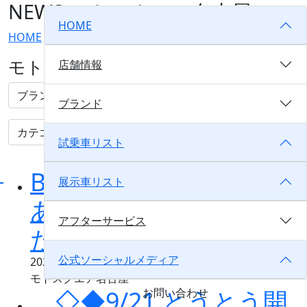
NEWS
モトスクエア名古屋
HOME
HOME
NEWS
モトスクエア名古屋
店舗情報
ブランド
試乗車リスト
BIKE＆COFFEEのご参加
展示車リスト
ありがとうございまし
アフターサービス
た！
公式ソーシャルメディア
2025/09/21
モトスクエア名古屋
◇◆9/21 とうとう開
お問い合わせ