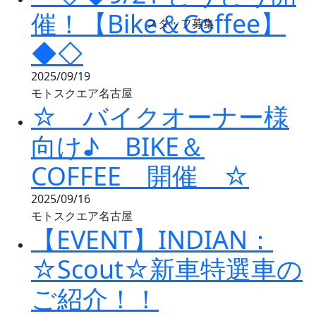
催！【Bike＆Coffee】
スタッフ募集
◆◇
2025/09/19
モトスクエア名古屋
☆ バイクオーナー様
向け♪ BIKE＆
COFFEE 開催 ☆
2025/09/16
モトスクエア名古屋
【EVENT】INDIAN：
☆Scout☆新車特選車の
ご紹介！！